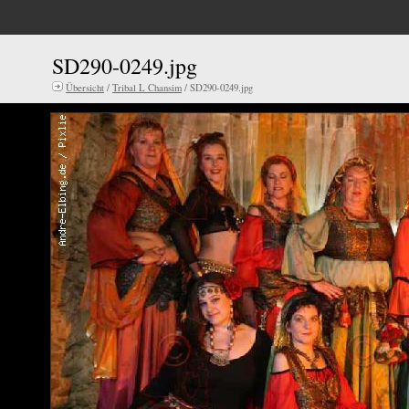
SD290-0249.jpg
Übersicht
/
Tribal L Chansim
/ SD290-0249.jpg