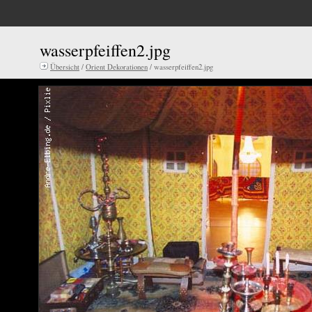
wasserpfeiffen2.jpg
Übersicht
/
Orient Dekorationen
/ wasserpfeiffen2.jpg