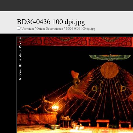
BD36-0436 100 dpi.jpg
Übersicht
/
Orient Dekorationen
/ BD36-0436 100 dpi.jpg