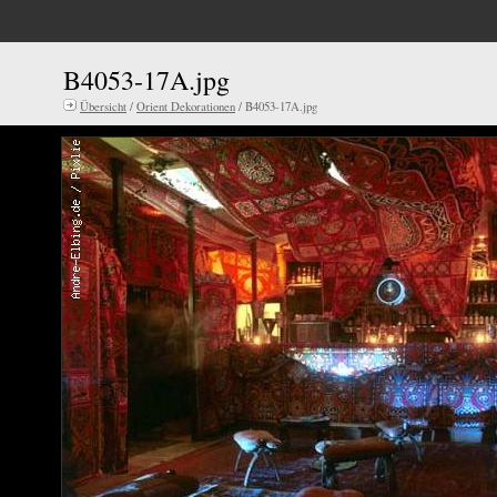
B4053-17A.jpg
Übersicht
/
Orient Dekorationen
/ B4053-17A.jpg